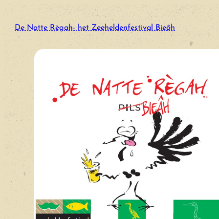
Ga
naar
De Natte Règah- het Zeeheldenfestival Bieâh
de
inhoud