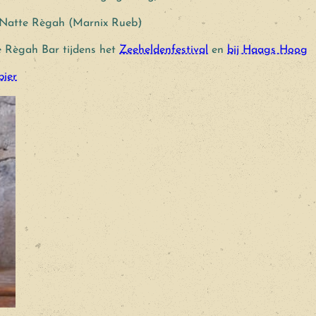
 Natte Règah (Marnix Rueb)
e Règah Bar tijdens het
Zeeheldenfestival
en
bij Haags Hoog
bier