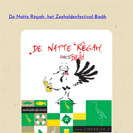
Ga
naar
De Natte Règah- het Zeeheldenfestival Bieâh
de
inhoud